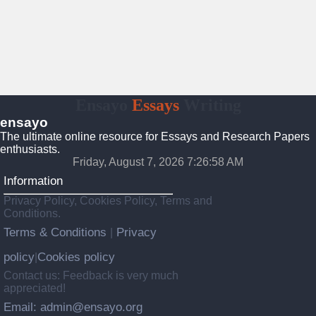
Ensayo
Essays
Writing
ensayo
The ultimate online resource for Essays and Research Papers
enthusiasts.
Friday, August 7, 2026 7:26:59 AM
Information
Privacy Policy, Cookies Policy, Terms and
Conditions.
Terms & Conditions
Privacy
|
policy
Cookies policy
|
Contact us: Feedback is very much
appreciated!
Email: admin@ensayo.org