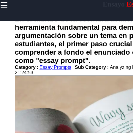
☰
Ensayo
Es
×
Useful
links
En el mundo de la escritura acadé
Home
herramienta fundamental para demo
argumentación sobre un tema en p
estudiantes, el primer paso crucia
ensayo
comprender a fondo el enunciado 
como "essay prompt".
Socials
Category :
Essay Prompts
|
Sub Category :
Analyzing
21:24:53
Facebook
Instagram
Twitter
Telegram
Help &