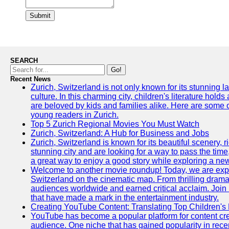
Submit
SEARCH
Go!
Recent News
Zurich, Switzerland is not only known for its stunning la
culture. In this charming city, children's literature holds
are beloved by kids and families alike. Here are some o
young readers in Zurich.
Top 5 Zurich Regional Movies You Must Watch
Zurich, Switzerland: A Hub for Business and Jobs
Zurich, Switzerland is known for its beautiful scenery, ric
stunning city and are looking for a way to pass the tim
a great way to enjoy a good story while exploring a ne
Welcome to another movie roundup! Today, we are expl
Switzerland on the cinematic map. From thrilling dramas
audiences worldwide and earned critical acclaim. Join
that have made a mark in the entertainment industry.
Creating YouTube Content: Translating Top Children's
YouTube has become a popular platform for content creat
audience. One niche that has gained popularity in recen