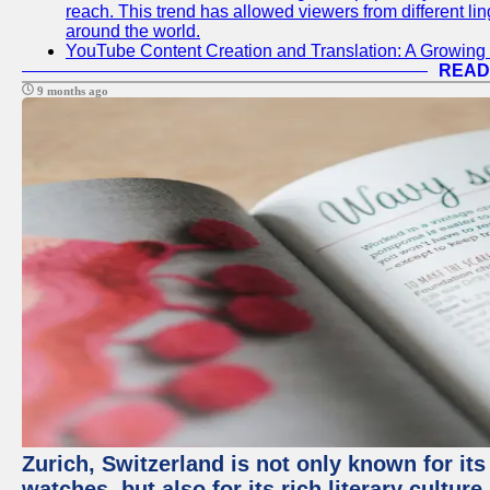
reach. This trend has allowed viewers from different li
around the world.
YouTube Content Creation and Translation: A Growing
READ
9 months ago
Zurich, Switzerland is not only known for it
watches, but also for its rich literary culture.